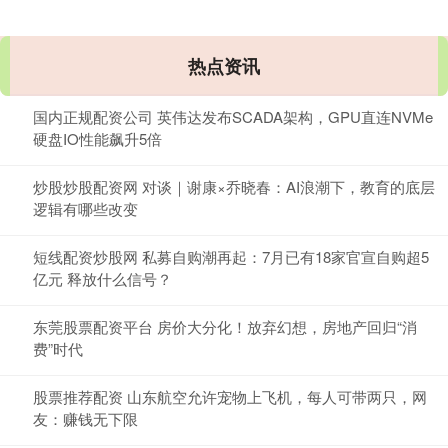
热点资讯
国内正规配资公司 英伟达发布SCADA架构，GPU直连NVMe
硬盘IO性能飙升5倍
炒股炒股配资网 对谈｜谢康×乔晓春：AI浪潮下，教育的底层
逻辑有哪些改变
短线配资炒股网 私募自购潮再起：7月已有18家官宣自购超5
亿元 释放什么信号？
东莞股票配资平台 房价大分化！放弃幻想，房地产回归“消
费”时代
股票推荐配资 山东航空允许宠物上飞机，每人可带两只，网
友：赚钱无下限